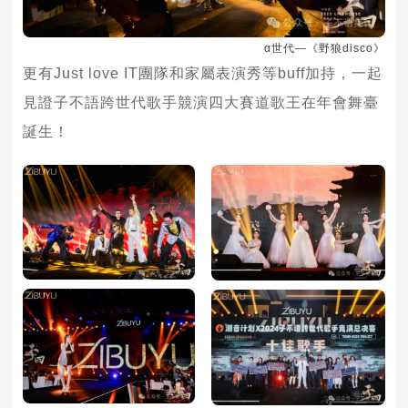
α世代—《野狼disco》
更有Just love IT團隊和家屬表演秀等buff加持，一起
見證子不語跨世代歌手競演四大賽道歌王在年會舞臺
誕生！