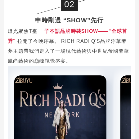
02
申時剛過 “SHOW”先行
燈光聚焦T臺，
子不語品牌時裝SHOW——“全球首
秀”
拉開了今晚序幕。 RICH RADI Q'S品牌浮華奢
夢主題帶我們走入了一場現代藝術與中世紀帝國奢華
風尚藝術的巔峰視覺盛宴。