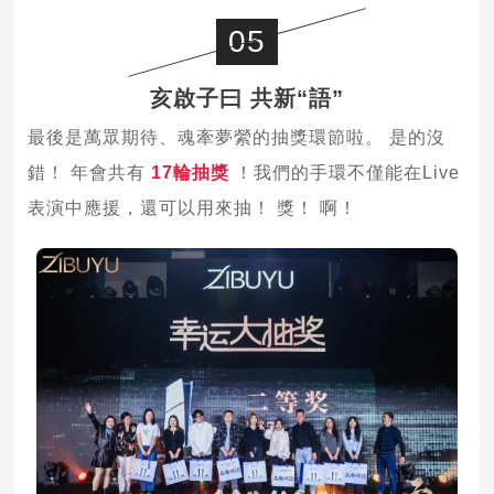
05
亥啟子曰 共新“語”
最後是萬眾期待、魂牽夢縈的抽獎環節啦。 是的沒
錯！ 年會共有
17輪抽獎
！我們的手環不僅能在Live
表演中應援，還可以用來抽！ 獎！ 啊！