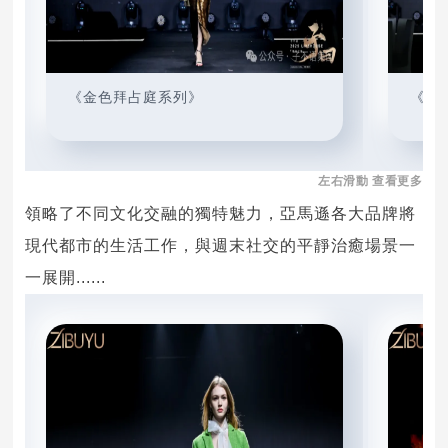
《金色拜占庭系列》
《神
左右滑動 查看更多
領略了不同文化交融的獨特魅力，亞馬遜各大品牌將
現代都市的生活工作，與週末社交的平靜治癒場景一
一展開......