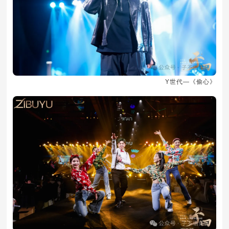
Y世代—《偷心》