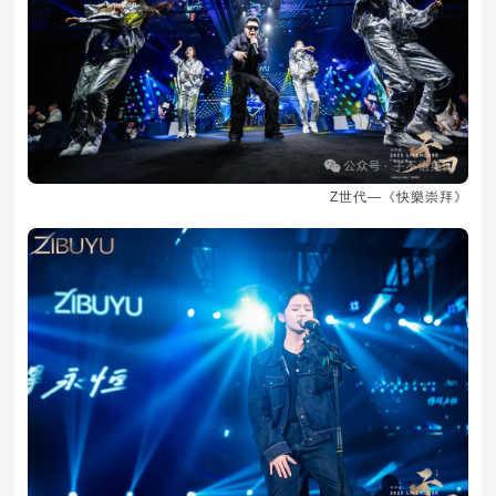
Z世代—《快樂崇拜》