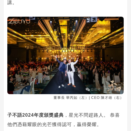
講。
董事長 華丙如（左）| CEO 陳才雄（右）
子不語2024年度頒獎盛典
，星光不問趕路人。 恭喜
他們憑藉耀眼的光芒獲得認可，贏得榮耀。