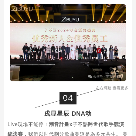
左右滑動 查看更多
04
戌显星辰 DNA动
Live現場不能停！
潮音計畫x子不語跨世代歌手競演
總決賽
，我們以世代劃分歌曲賽道是為多元共生。 賽