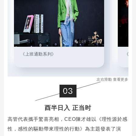
《
上班通勤系列
》
《上
左右滑動 查看更多
03
酉半日入 正当时
高管代表攜手驚喜亮相，CEO陳才雄以《理性源於感
性，感性的驅動帶來理性的行動》為主題發表了演